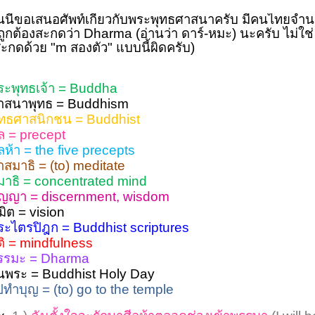
ันนี้ขอเสนอศัพท์เกี่ยวกับพระพุทธศาสนาครับ มีคนไทยจ
ี่ถูกต้องสะกดว่า Dharma (อ่านว่า ดาร์-หมะ) นะครับ ไม่
สะกดด้วย "m สองตัว" แบบนี้ผิดครับ)
ระพุทธเจ้า
= Buddha
าสนาพุทธ
= Buddhism
ุทธศาสนิกชน
= Buddhist
ีล
= precept
ีลห้า
= the five precepts
ำสมาธิ
= (to) meditate
มาธิ
= concentrated mind
ัญญา
= discernment, wisdom
ิมิต
= vision
ระไตรปิฎก
= Buddhist scriptures
ติ
= mindfulness
รรมะ
= Dharma
ันพระ
= Buddhist Holy Day
ปทำบุญ
= (to) go to the temple