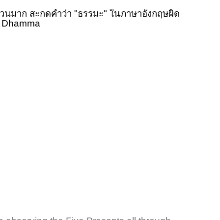
ำนวนมาก
สะกดคำว่า "ธรรมะ" ในภาษาอังกฤษผิด
ใช่ Dhamma