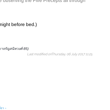
 be observing the Five Precepts all through
 night before bed.)
าจรัญสนิทวงศ์-
85)
Last modified onThursday, 06 July 2017 11:25
่ยว »