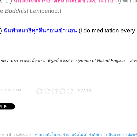
x.
1.)
ฉันตั้งใจจะรักษาศีลห้าตลอดช่วงเข้าพรรษา
(I will
he
Buddhist Lent
period.)
.)
ฉันทำสมาธิทุกคืนก่อนเข้านอน
(I do meditation every
วยความปรารถนาดีจาก อ. พิบูลย์ แจ้งสว่าง (
Home of Naked English –
สาข
TE THIS ITEM
(0 VOTES)
re in this category:
« คำนามนับได้ v.s. คำนามนับไม่ได้
คำศัพท์ การเดินทาง-การท่องเที