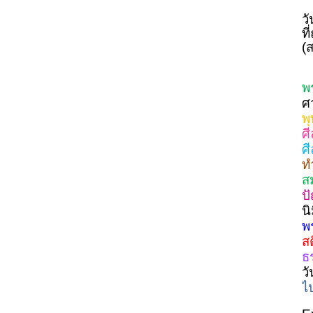
ว
ท
(
พ
ศ
พ
ศ
ศ
ท
ส
ป
น
พ
ส
ธ
ว
ไ