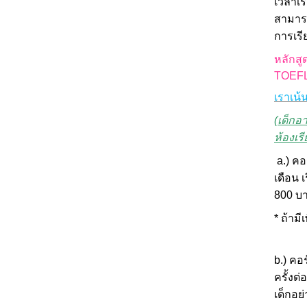
เวลาเร
สามารถ
การเรี
หลักสู
TOEF
เราเน้
(เด็กอ
ห้องเร
a.) คอ
เดือน 
800 บ
* ถ้ามี
b.)
คอร
ครั้งต่
เด็กอย