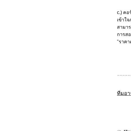
c.) คอ
เข้าใจ
สามารถเ
การสอน
"ราคา
_____
ทีมอา