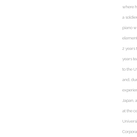
where h
a soldi
piano w
element
2 years
years t
to the U
and, dur
experie
Japan, 
at the 
Universi
Corpora