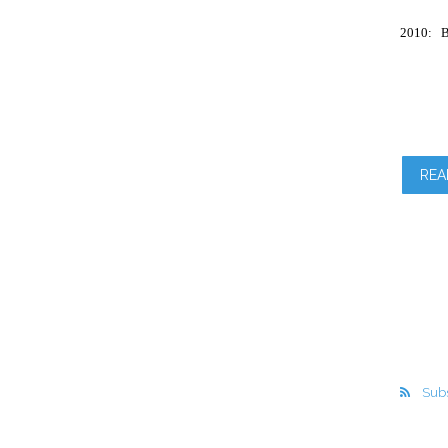
2010: B.
REA
Subs