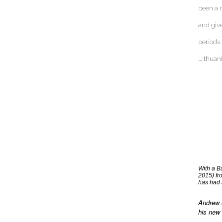
been a r
and giv
periods
Lithuani
With a B
2015) fr
has had 
Andrew e
his new 