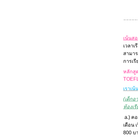
_____
เน้นสอ
เวลาเร
สามารถ
การเรี
หลักสู
TOEF
เราเน้
(เด็กอ
ห้องเร
a.) คอ
เดือน 
800 บ