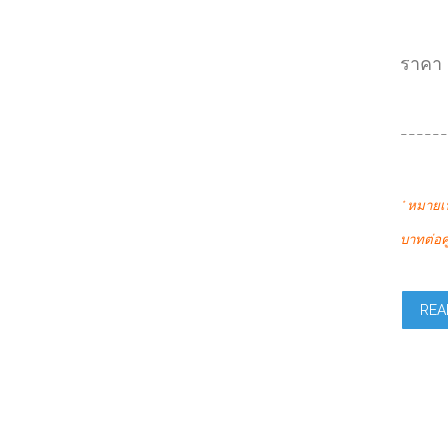
ราคา 
------
* หมายเห
บาทต่อคู่
REA