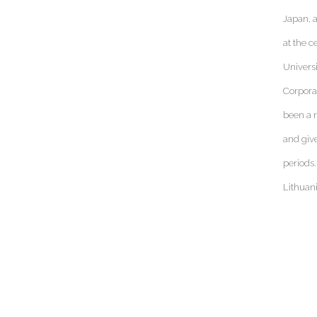
Japan, 
at the 
Universi
Corpora
been a r
and giv
periods
Lithuani