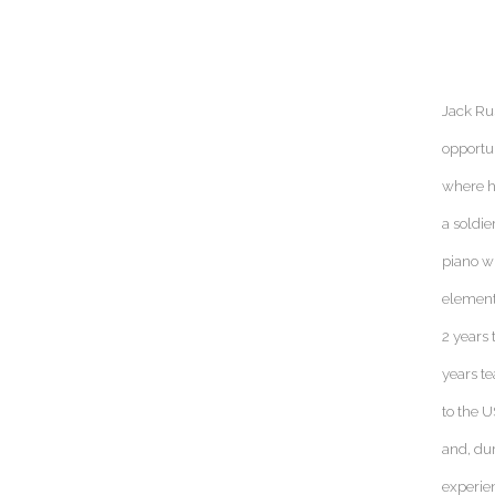
Jack Rus
opportun
where h
a soldi
piano w
element
2 years
years t
to the U
and, dur
experie