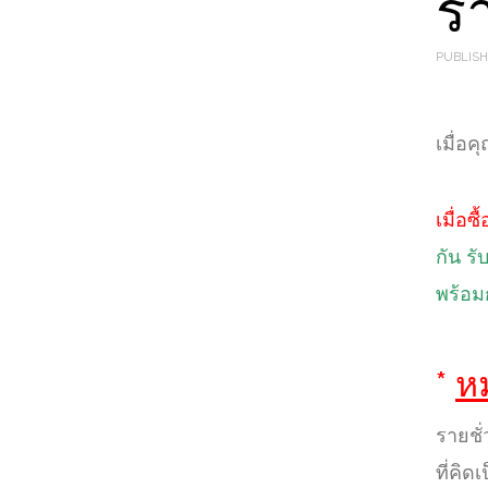
ร
PUBLISH
เมื่อค
เมื่อซ
กัน รั
พร้อมก
*
ห
รายชั
ที่คิด