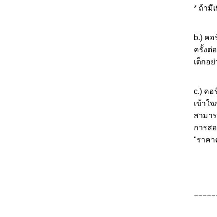
* ถ้ามี
b.)
คอร
ครั้งต่
เด็กอย
c.) คอ
เข้าใจ
สามารถเ
การสอน
"ราคา
_____