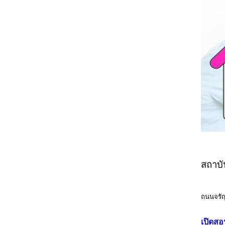
สถาบ
ถนนจรั
เปิดสอ