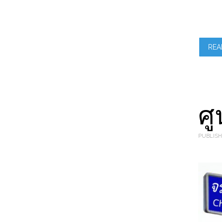
REA
ศ
PUBLISH