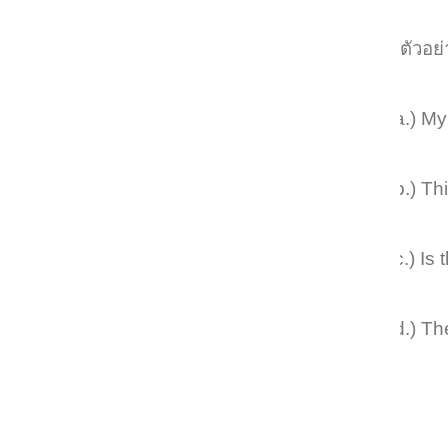
ตัวอย
-
a.) M
-
b.) Th
-
c.) Is 
-
d.) Th