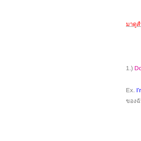
มาดู
1.)
Do
Ex.
I
ของฉั