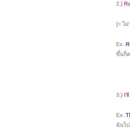
2.)
Ra
(= ไม่
Ex.
R
ขึ้นก็
3.)
I’
Ex.
T
ฉันไป