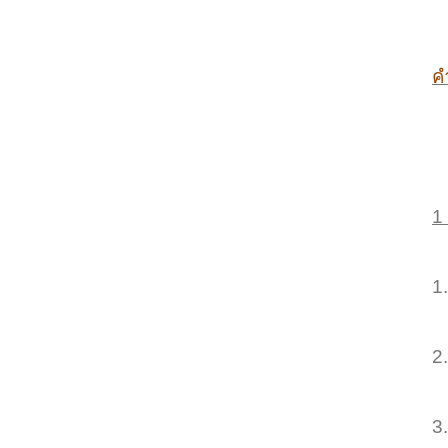
ค
1 
1
2
3