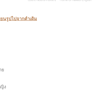
Count-Nouns-Plural-2
Home-of-Naked-English
ลี่ยนรูปไปจากคำเดิม
าย
ญิง