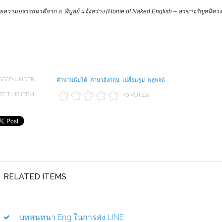
วยความปรารถนาดีจาก อ. พิบูลย์ แจ้งสว่าง (
Home of Naked English – สาขาจรัญสนิทวง
GGED UNDER
คำนามนับได้
ภาษาอังกฤษ
เปลี่ยนรูป
พหูพจน์
TE THIS ITEM
(0 VOTES)
RELATED ITEMS
บทสนทนา Eng ในการส่ง LINE