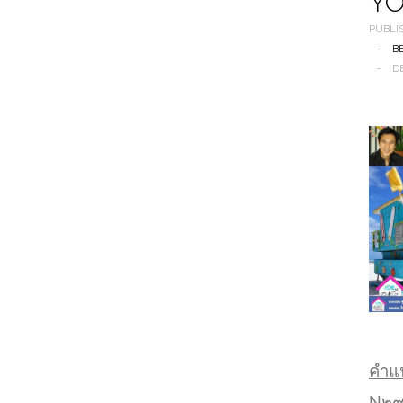
YO
PUBLI
B
D
คำแ
N๒