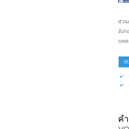
ส่วน
อังกฤ
บทควา
RE
คำ