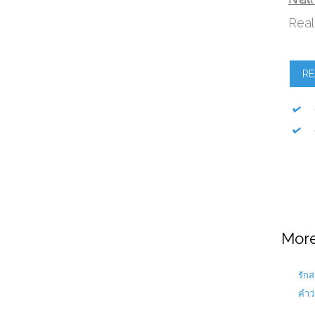
Real
RE
More.
รัก
คำว่