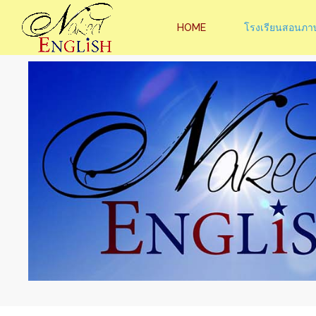
HOME
โรงเรียนสอนภา