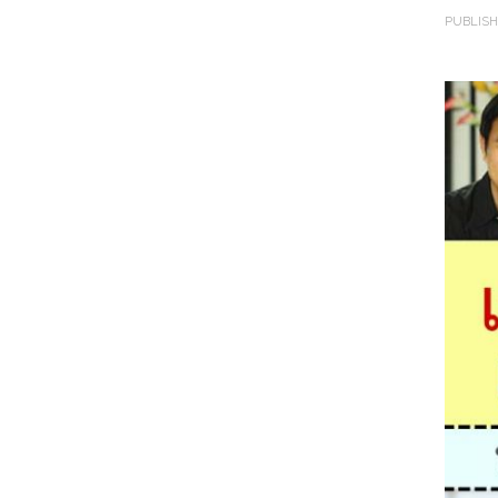
PUBLISH