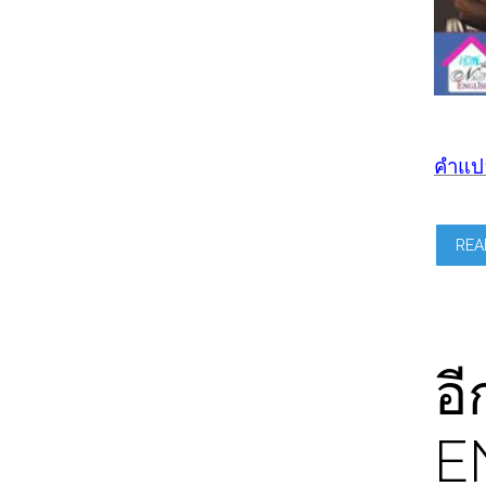
คำแป
REA
อี
E