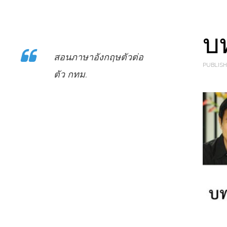
บ
สอนภาษาอังกฤษตัวต่อ
PUBLISH
ตัว กทม.