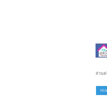
ส่วนต่
REA